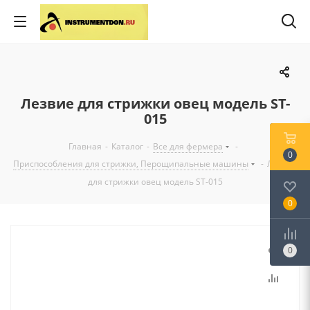
Лезвие для стрижки овец модель ST-
015
Главная
-
Каталог
-
Все для фермера
-
0
Приспособления для стрижки, Перощипальные машины
-
Лезвие
для стрижки овец модель ST-015
0
0