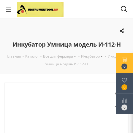
Инкубатор Умница модель И-112-Н
Главная
-
Каталог
-
Все для фермера
-
Инкубатор
-
Инкубатор
Умница модель И-112-Н
0
0
0