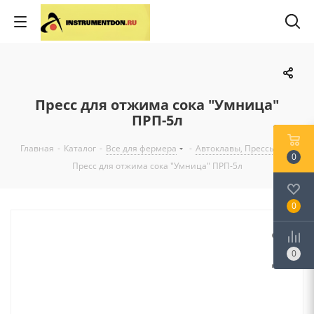
Пресс для отжима сока "Умница"
ПРП-5л
Главная
-
Каталог
-
Все для фермера
-
Автоклавы, Прессы
-
0
Пресс для отжима сока "Умница" ПРП-5л
0
0