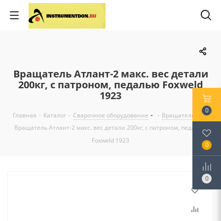
Вращатель Атлант-2 макс. вес детали
200кг, с патроном, педалью Foxweld
1923
0
Главная
-
Каталог
-
Сварочное оборудование
-
Вращатели
-
Вращатель Атлант-2 макс. вес детали 200кг, с патроном, педалью
Foxweld 1923
0
0