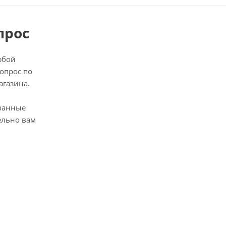
прос
юбой
опрос по
агазина.
ванные
ельно вам