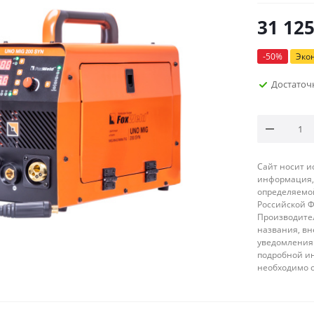
31 12
-
50
%
Эко
Достаточ
Сайт носит 
информация, 
определяемой
Российской 
Производител
названия, вн
уведомления 
подробной ин
необходимо 