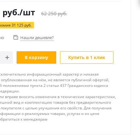
5
руб.
/шт
62 250
руб.
номия
31 125
руб.
но
Нашли дешевле?
В корзину
Купить в 1 клик
исключительно информационный характер и никакая
опубликованная на нём, не является публичной офертой,
 положениями пункта 2 статьи 437 Гражданского кодекса
Федерации.
и вправе вносить изменения в технические характеристики,
ешний вид и комплектацию товаров без предварительного
покупателя с целью улучшения его свойств. Для получения
формации о реализуемых товарах, услугах и их цене
обратиться к менеджерам