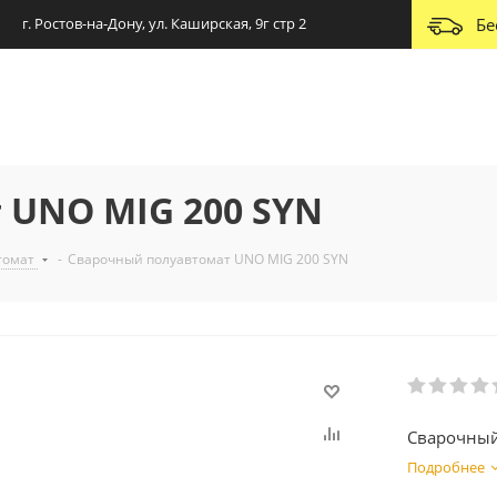
г. Ростов-на-Дону, ул. Каширская, 9г стр 2
Бе
 UNO MIG 200 SYN
томат
-
Сварочный полуавтомат UNO MIG 200 SYN
Сварочный
Подробнее