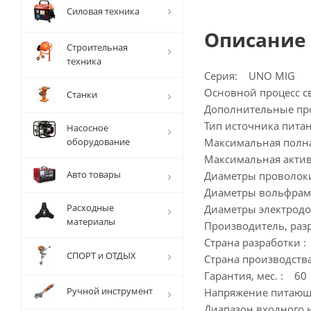
Силовая техника
Описание
Строительная
техника
Серия: UNO MIG
Основной процесс с
Станки
Дополнительные про
Тип источника пита
Насосное
оборудование
Максимальная полна
Максимальная актив
Авто товары
Диаметры проволоки 
Диаметры вольфрамов
Расходные
Диаметры электродо
материалы
Производитель, раз
Страна разработки 
СПОРТ и ОТДЫХ
Страна производств
Гарантия, мес. : 60
Ручной инструмент
Напряжение питающе
Диапазон входного 