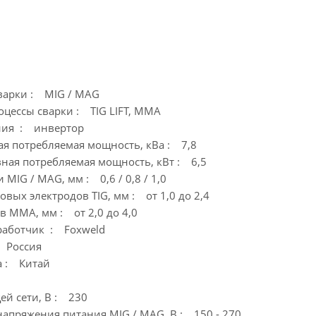
варки : MIG / MAG
цессы сварки : TIG LIFT, MMA
ния : инвертор
я потребляемая мощность, кВа : 7,8
ная потребляемая мощность, кВт : 6,5
MIG / MAG, мм : 0,6 / 0,8 / 1,0
ых электродов TIG, мм : от 1,0 до 2,4
в MMA, мм : от 2,0 до 4,0
работчик : Foxweld
: Россия
а : Китай
й сети, В : 230
напряжения питания MIG / MAG, В : 150 - 270