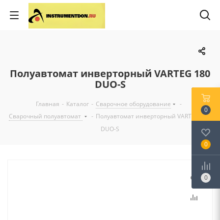
Полуавтомат инверторный VARTEG 180
DUO-S
Главная
-
Каталог
-
Сварочное оборудование
-
0
Сварочный полуавтомат
-
Полуавтомат инверторный VARTEG 180
DUO-S
0
0