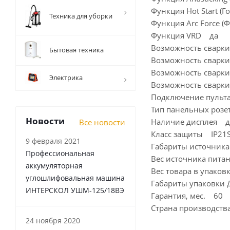
Функция Hot Start (
Техника для уборки
Функция Arc Force (
Функция VRD да
Возможность сварк
Бытовая техника
Возможность сварк
Возможность сварк
Электрика
Возможность сварк
Подключение пульт
Тип панельных розе
Новости
Наличие дисплея д
Все новости
Класс защиты IP21
9 февраля 2021
Габариты источника
Профессиональная
Вес источника питан
аккумуляторная
Вес товара в упаков
углошлифовальная машина
Габариты упаковки
ИНТЕРСКОЛ УШМ-125/18ВЭ
Гарантия, мес. 60
Страна производст
24 ноября 2020