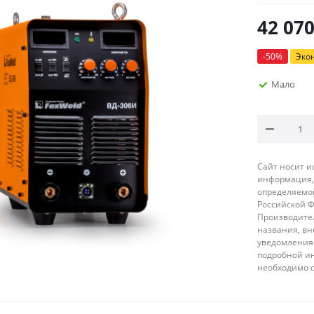
42 07
-
50
%
Эко
Мало
Сайт носит 
информация, 
определяемой
Российской 
Производител
названия, вн
уведомления 
подробной ин
необходимо 