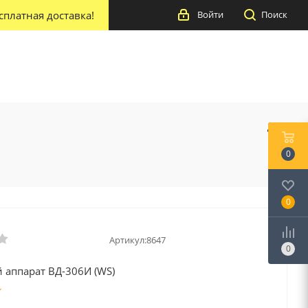
сплатная доставка!
Войти
Поиск
0
0
Артикул:
8647
0
 аппарат ВД-306И (WS)