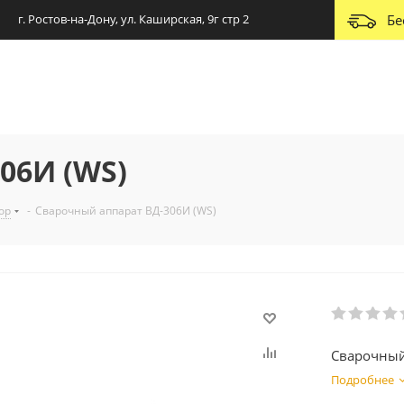
г. Ростов-на-Дону, ул. Каширская, 9г стр 2
Бе
06И (WS)
ор
-
Сварочный аппарат ВД-306И (WS)
Сварочный
Подробнее