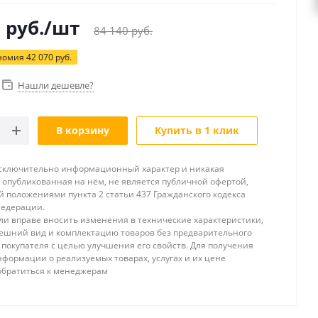
0
руб.
/шт
84 140
руб.
номия
42 070
руб.
Нашли дешевле?
В корзину
Купить в 1 клик
исключительно информационный характер и никакая
опубликованная на нём, не является публичной офертой,
 положениями пункта 2 статьи 437 Гражданского кодекса
Федерации.
и вправе вносить изменения в технические характеристики,
ешний вид и комплектацию товаров без предварительного
покупателя с целью улучшения его свойств. Для получения
формации о реализуемых товарах, услугах и их цене
обратиться к менеджерам