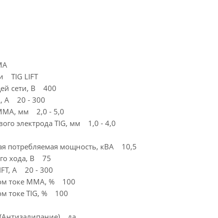
MA
и TIG LIFT
ей сети, В 400
 А 20 - 300
MMA, мм 2,0 - 5,0
го электрода TIG, мм 1,0 - 4,0
я потребляемая мощность, кВА 10,5
го хода, В 75
IFT, A 20 - 300
ом токе ММА, % 100
м токе TIG, % 100
g (Антизалипание) да