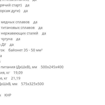
Горячий старт) да
Форсаж дуги) да
и медных сплавов да
и титановых сплавов да
и нержавеющих сталей да
и чугуна да
а ДУ да
ток байонет 35 - 50 мм²
а
S
 питания (ДхШхВ), мм 500x245x400
ия, кг 19,09
ке, кг 21,19
 ДхШхВ, мм 575x325x500
ва КНР