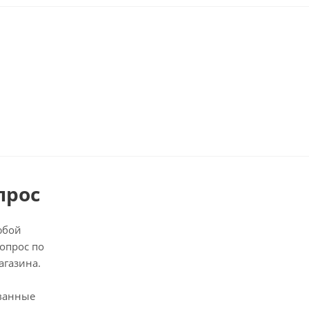
прос
юбой
опрос по
агазина.
ванные