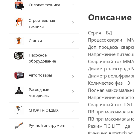
Силовая техника
Описание
Строительная
техника
Серия ВД
Процесс сварки M
Станки
Доп. процессы сварк
Напряжение питающ
Насосное
оборудование
Сварочный ток MMA,
Диаметр электрода 
Авто товары
Диаметр вольфрамово
Количество фаз 3
Расходные
Полная максимальна
материалы
Напряжение холосто
Сварочный ток TIG L
СПОРТ и ОТДЫХ
ПВ при максимальн
ПВ при максимально
Ручной инструмент
Режим TIG LIFT да
Функция Antistickin