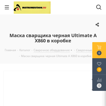
Маска сварщика черная Ultimate A
X860 в коробке
Главная
-
Каталог
-
Сварочное оборудование
-
Сварочные маски
0
-
Маска сварщика черная Ultimate A X860 в коробке
0
0