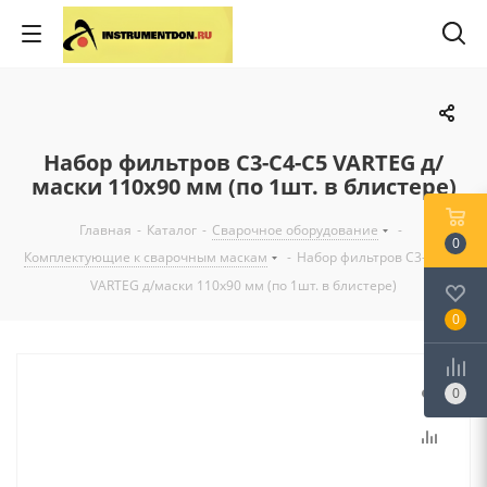
Набор фильтров С3-С4-С5 VARTEG д/
маски 110х90 мм (по 1шт. в блистере)
Главная
-
Каталог
-
Сварочное оборудование
-
0
Комплектующие к сварочным маскам
-
Набор фильтров С3-С4-С5
VARTEG д/маски 110х90 мм (по 1шт. в блистере)
0
0