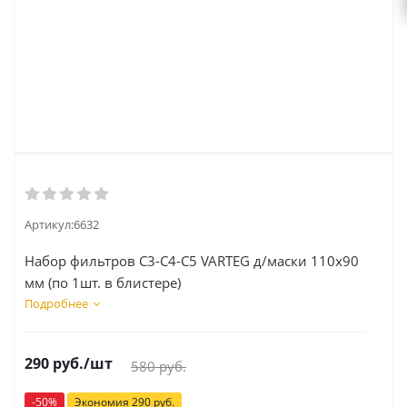
Артикул:
6632
Набор фильтров С3-С4-С5 VARTEG д/маски 110х90
мм (по 1шт. в блистере)
Подробнее
290
руб.
/шт
580
руб.
-
50
%
Экономия
290
руб.