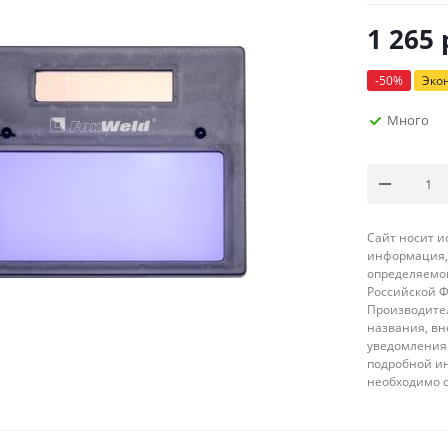
1 265
-
50
%
Эко
Много
Сайт носит 
информация, 
определяемой
Российской 
Производител
названия, вн
уведомления 
подробной ин
необходимо 