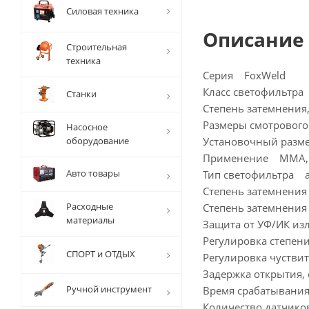
Силовая техника
Описание
Строительная
техника
Серия FoxWeld
Класс светофильтра
Станки
Степень затемнения,
Размеры смотрового
Насосное
оборудование
Установочный разм
Применение MMA, 
Авто товары
Тип светофильтра а
Степень затемнения
Расходные
Степень затемнения 
материалы
Защита от УФ/ИК из
Регулировка степен
СПОРТ и ОТДЫХ
Регулировка чустви
Задержка открытия, 
Ручной инструмент
Время срабатывания
Количество датчико