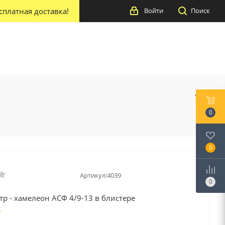
сплатная доставка!
Войти
Поиск
0
0
Артикул:
4039
0
р - хамелеон ACФ 4/9-13 в блистере