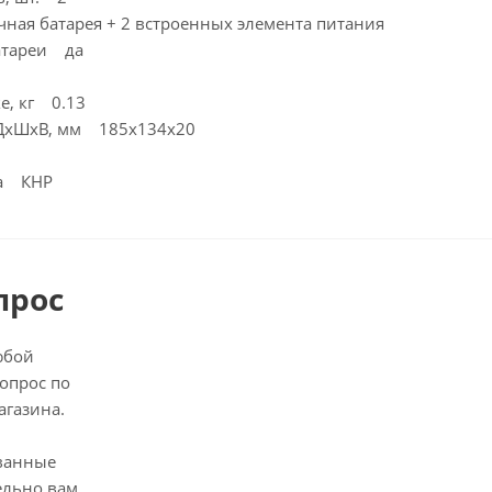
ная батарея + 2 встроенных элемента питания
атареи да
ке, кг 0.13
 ДхШхВ, мм 185x134x20
ва КНР
прос
юбой
опрос по
агазина.
ванные
ельно вам