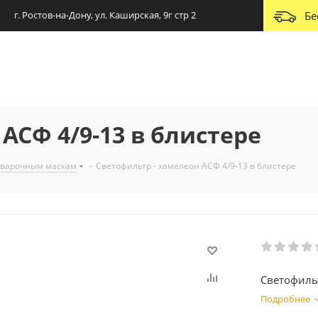
г. Ростов-на-Дону, ул. Каширская, 9г стр 2
Бе
ACФ 4/9-13 в блистере
сварочным маскам
-
Светофильтр - хамелеон ACФ 4/9-13 в блистере
Светофильт
Подробнее