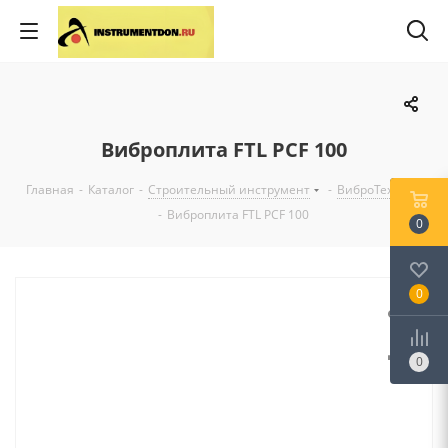
Виброплита FTL PCF 100
Главная
-
Каталог
-
Строительный инструмент
-
ВиброТехника
-
Виброплита FTL PCF 100
0
0
0