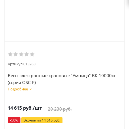
Артикул:
013263
Весы электронные крановые "Умница" ВК-10000кг
(серия OSC-Р)
Подробнее
14 615
руб.
/шт
29 230
руб.
-
50
%
Экономия
14 615
руб.