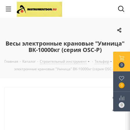
Весы электронные крановые "Умница"
ВК-10000кг (серия OSC-Р)
Главная
-
Каталог
-
Строительный инструмент
-
Тельфер
-
Весы
0
электронные крановые "Умница" ВК-10000кг (серия OSC-Р)
0
0