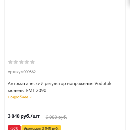
Артикул:
009562
Автоматический регулятор напряжения Vodotok
модель EMT 2090
Подробнее
3 040
руб.
/шт
6 080
руб.
-
50
%
Экономия
3 040
руб.