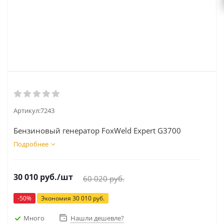
Артикул:
7243
Бензиновый генератор FoxWeld Expert G3700
Подробнее
30 010
руб.
/шт
60 020
руб.
-
50
%
Экономия
30 010
руб.
Много
Нашли дешевле?