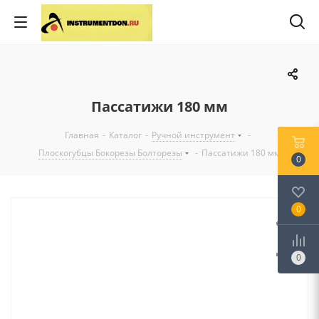
Пассатижи 180 мм
Главная
-
Каталог
-
Ручной инструмент
-
Плоскогубцы Бокорезы Болторезы
-
Пассатижи 180 мм
0
0
0