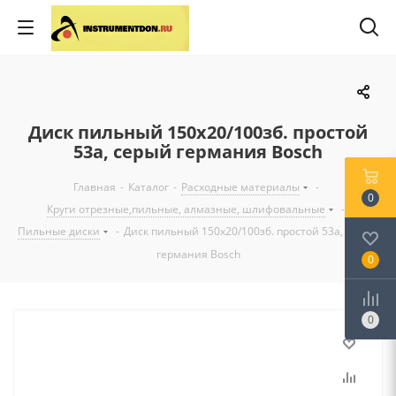
Диск пильный 150x20/100зб. простой
53а, серый германия Bosch
Главная
-
Каталог
-
Расходные материалы
-
0
Круги отрезные,пильные, алмазные, шлифовальные
-
Пильные диски
-
Диск пильный 150x20/100зб. простой 53а, серый
германия Bosch
0
0