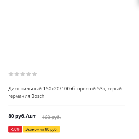
Диск пильный 150x20/100зб. простой 53а, серый
германия Bosch
80
руб.
/шт
160
руб.
-
50
%
Экономия
80
руб.