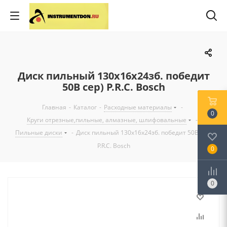
Диск пильный 130x16x24зб. победит
50В сер) P.R.C. Bosch
Главная
-
Каталог
-
Расходные материалы
-
0
Круги отрезные,пильные, алмазные, шлифовальные
-
Пильные диски
-
Диск пильный 130x16x24зб. победит 50В сер)
P.R.C. Bosch
0
0