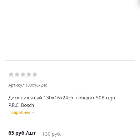
Артикул:
130x16x24с
Диск пильный 130x16x24зб. победит 50В сер)
P.R.C. Bosch
Подробнее
65
руб.
/шт
130
руб.