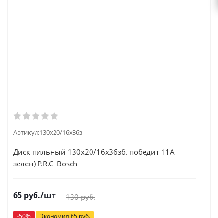
Артикул:
130x20/16x36з
Диск пильный 130x20/16x36зб. победит 11А
зелен) P.R.C. Bosch
65
руб.
/шт
130
руб.
-
50
%
Экономия
65
руб.