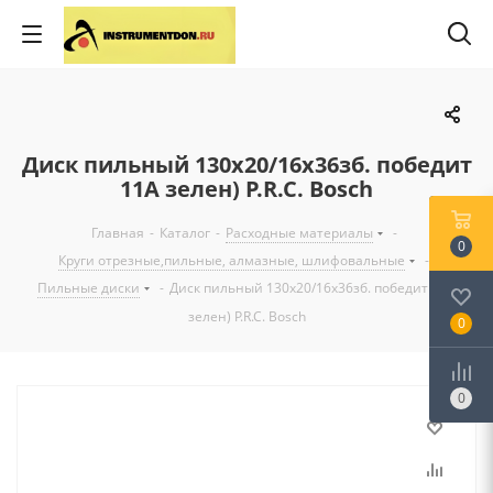
Диск пильный 130x20/16x36зб. победит
11А зелен) P.R.C. Bosch
Главная
-
Каталог
-
Расходные материалы
-
0
Круги отрезные,пильные, алмазные, шлифовальные
-
Пильные диски
-
Диск пильный 130x20/16x36зб. победит 11А
зелен) P.R.C. Bosch
0
0