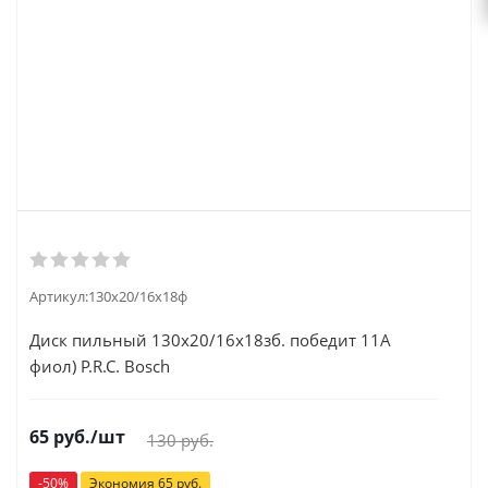
Артикул:
130x20/16x18ф
Диск пильный 130x20/16x18зб. победит 11А
фиол) P.R.C. Bosch
65
руб.
/шт
130
руб.
-
50
%
Экономия
65
руб.