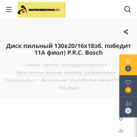
Диск пильный 130x20/16x18зб. победит
11А фиол) P.R.C. Bosch
Главная
-
Каталог
-
Расходные материалы
-
0
Круги отрезные,пильные, алмазные, шлифовальные
-
Пильные диски
-
Диск пильный 130x20/16x18зб. победит 11А фиол)
P.R.C. Bosch
0
0