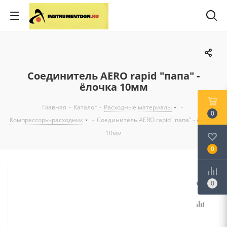
Соединитель AERO rapid "папа" -
ёлочка 10мм
Главная
-
Каталог
-
Расходные материалы
-
0
Компрессоры-расходник
-
Соединитель AERO rapid "папа" - ёлочка
10мм
0
0