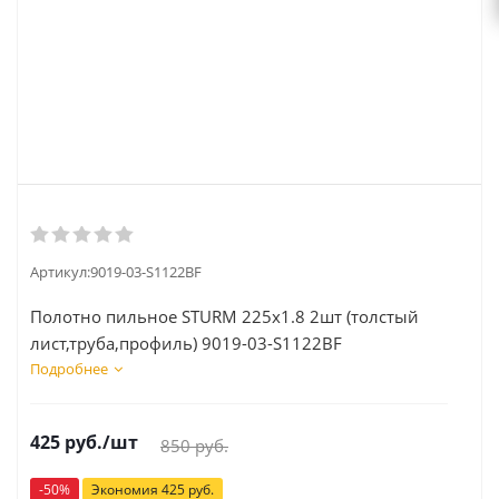
Артикул:
9019-03-S1122BF
Полотно пильное STURM 225х1.8 2шт (толстый
лист,труба,профиль) 9019-03-S1122BF
Подробнее
425
руб.
/шт
850
руб.
-
50
%
Экономия
425
руб.