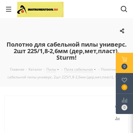
Полотно для сабельной пилы универс.
2шт 225/1,8-2,6мм (дер,мет,пласт),
Sturm!
0
Главная
-
Каталог
-
Пилы
-
Пила сабельная
-
Полотно для
сабельной пилы универс. 2шт 225/1,8-2,6мм (дер,мет,пласт), Sturm!
0
0