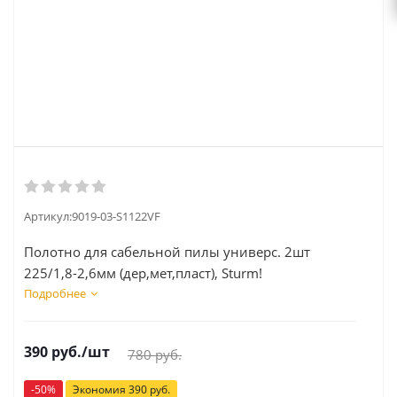
Артикул:
9019-03-S1122VF
Полотно для сабельной пилы универс. 2шт
225/1,8-2,6мм (дер,мет,пласт), Sturm!
Подробнее
390
руб.
/шт
780
руб.
-
50
%
Экономия
390
руб.