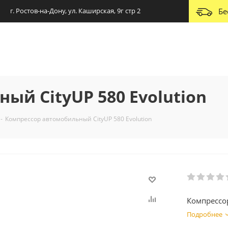
г. Ростов-на-Дону, ул. Каширская, 9г стр 2
Бе
ый CityUP 580 Evolution
-
Компрессор автомобильный CityUP 580 Evolution
Компрессор
Подробнее