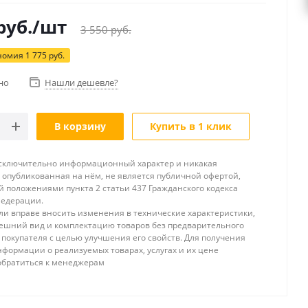
руб.
/шт
3 550
руб.
номия
1 775
руб.
но
Нашли дешевле?
В корзину
Купить в 1 клик
исключительно информационный характер и никакая
опубликованная на нём, не является публичной офертой,
 положениями пункта 2 статьи 437 Гражданского кодекса
Федерации.
и вправе вносить изменения в технические характеристики,
ешний вид и комплектацию товаров без предварительного
покупателя с целью улучшения его свойств. Для получения
формации о реализуемых товарах, услугах и их цене
обратиться к менеджерам