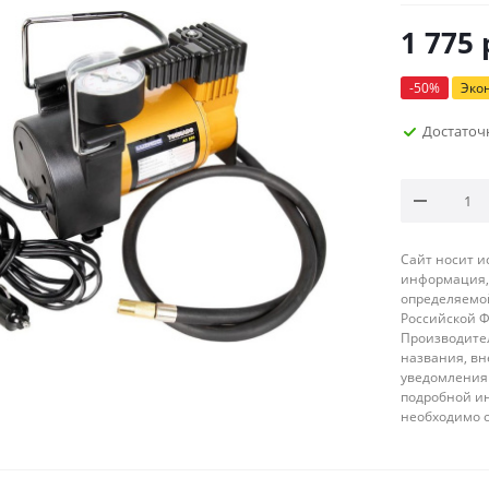
1 775
-
50
%
Эко
Достаточ
Сайт носит 
информация, 
определяемой
Российской 
Производител
названия, вн
уведомления 
подробной ин
необходимо 