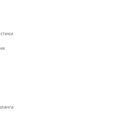
истики
ия
шланга