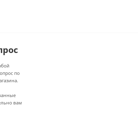
прос
юбой
опрос по
агазина.
ванные
ельно вам