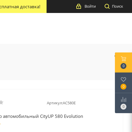
сплатная доставка!
Войти
Поиск
0
0
Артикул:
AC580E
0
 автомобильный CityUP 580 Evolution