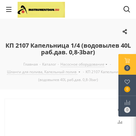
КП 2107 Капельница 1/4 (водовылев 40L
раб.дав. 0,8-3bar)
Главная
-
Каталог
-
Насосное оборудование
-
0
Шланги для полива, Капельный полив
-
КП 2107 Капельница 1/4
(водовылев 40L раб.дав. 0,8-3bar)
0
0