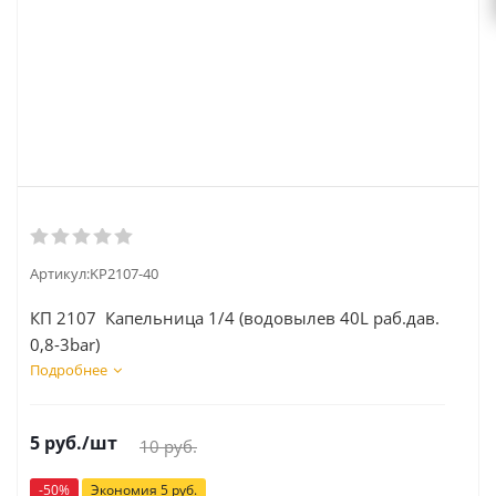
Артикул:
KP2107-40
КП 2107 Капельница 1/4 (водовылев 40L раб.дав.
0,8-3bar)
Подробнее
5
руб.
/шт
10
руб.
-
50
%
Экономия
5
руб.