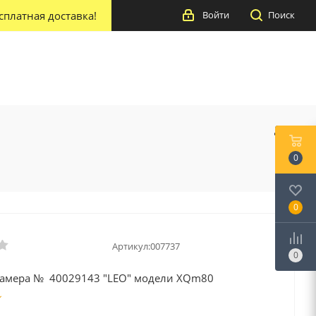
сплатная доставка!
Войти
Поиск
0
0
Артикул:
007737
0
камера № 40029143 "LEO" модели XQm80