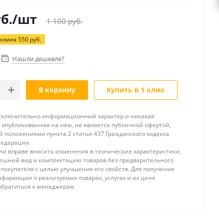
б.
/шт
1 100
руб.
номия
550
руб.
Нашли дешевле?
В корзину
Купить в 1 клик
исключительно информационный характер и никакая
опубликованная на нём, не является публичной офертой,
 положениями пункта 2 статьи 437 Гражданского кодекса
Федерации.
и вправе вносить изменения в технические характеристики,
ешний вид и комплектацию товаров без предварительного
покупателя с целью улучшения его свойств. Для получения
формации о реализуемых товарах, услугах и их цене
обратиться к менеджерам