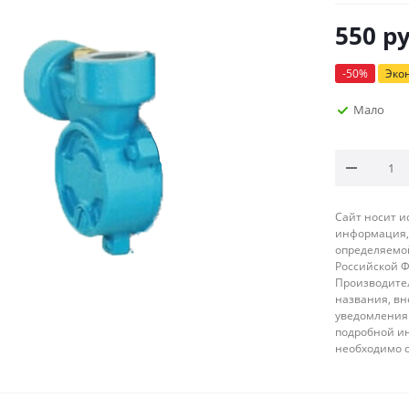
550
ру
-
50
%
Эко
Мало
Сайт носит 
информация, 
определяемой
Российской 
Производител
названия, вн
уведомления 
подробной ин
необходимо 