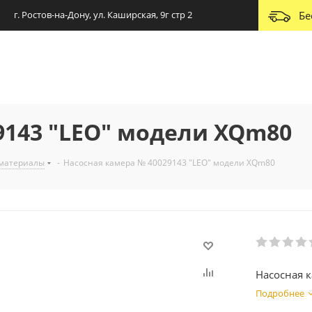
г. Ростов-на-Дону, ул. Каширская, 9г стр 2
Бе
9143 "LEO" модели XQm80
 материалы
-
Насосная камера № 40029143 "LEO" модели XQm80
Насосная 
Подробнее