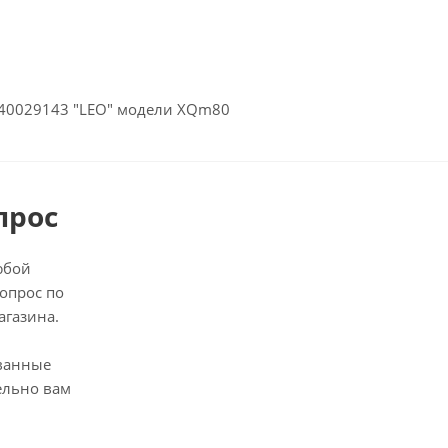
40029143 "LEO" модели XQm80
прос
юбой
опрос по
агазина.
ванные
ельно вам