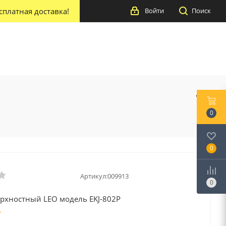
сплатная доставка!
Войти
Поиск
0
0
Артикул:
009913
0
ерхностный LEO модель EKJ-802P