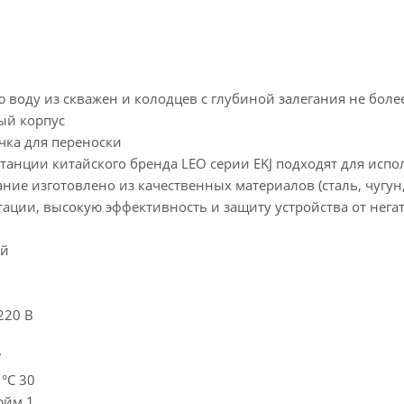
 воду из скважен и колодцев с глубиной залегания не боле
ый корпус
чка для переноски
танции китайского бренда LEO серии EKJ подходят для исп
ие изготовлено из качественных материалов (сталь, чугун
атации, высокую эффективность и защиту устройства от нег
ай
220 В
7
 °С 30
юйм 1