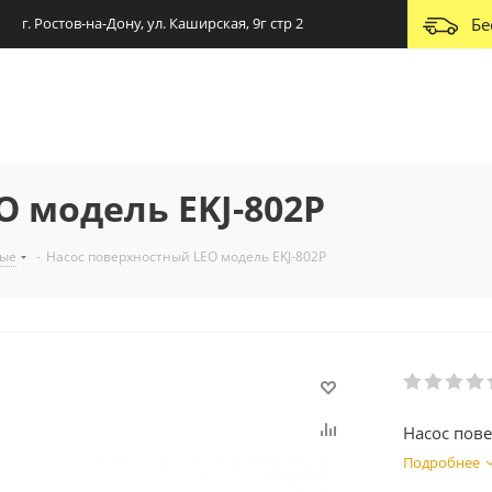
г. Ростов-на-Дону, ул. Каширская, 9г стр 2
Бе
O модель EKJ-802P
ные
-
Насос поверхностный LEO модель EKJ-802P
Насос пов
Подробнее