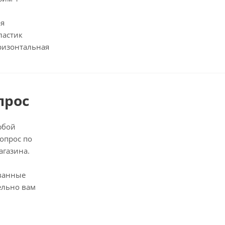
ая
ластик
оризонтальная
прос
юбой
опрос по
агазина.
ванные
ельно вам