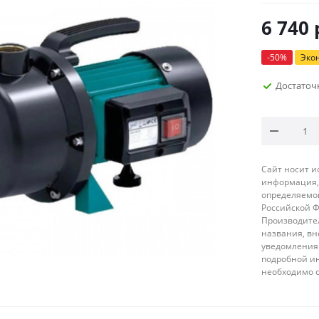
6 740
-
50
%
Эко
Достаточ
Сайт носит 
информация, 
определяемой
Российской 
Производител
названия, вн
уведомления 
подробной ин
необходимо 