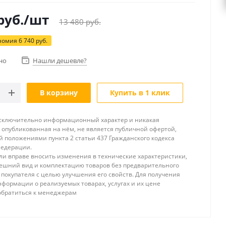
руб.
/шт
13 480
руб.
номия
6 740
руб.
но
Нашли дешевле?
В корзину
Купить в 1 клик
исключительно информационный характер и никакая
опубликованная на нём, не является публичной офертой,
 положениями пункта 2 статьи 437 Гражданского кодекса
Федерации.
и вправе вносить изменения в технические характеристики,
ешний вид и комплектацию товаров без предварительного
покупателя с целью улучшения его свойств. Для получения
формации о реализуемых товарах, услугах и их цене
обратиться к менеджерам