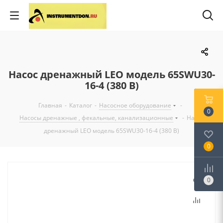
Насос дренажный LEO модель 65SWU30-
16-4 (380 В)
Главная
-
Каталог
-
Насосное оборудование
-
0
Насосы дренажные , фекальные, канализационные
-
Насос
дренажный LEO модель 65SWU30-16-4 (380 В)
0
0