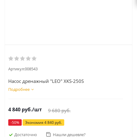
Артикул:
008543
Насос дренажный "LEO" XKS-250S
Подробнее
4 840
руб.
/шт
9 680
руб.
-
50
%
Экономия
4 840
руб.
Достаточно
Нашли дешевле?