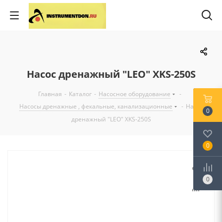
Насос дренажный "LEO" XKS-250S
Главная
-
Каталог
-
Насосное оборудование
-
Насосы дренажные , фекальные, канализационные
-
Насос
0
дренажный "LEO" XKS-250S
0
0