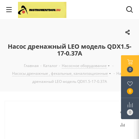
Насос дренажный LEO модель QDX1.5-
17-0.37A
Главная
-
Каталог
-
Насосное оборудование
-
0
Насосы дренажные , фекальные, канализационные
-
Насос
дренажный LEO модель QDX1.5-17-0.37A
0
0