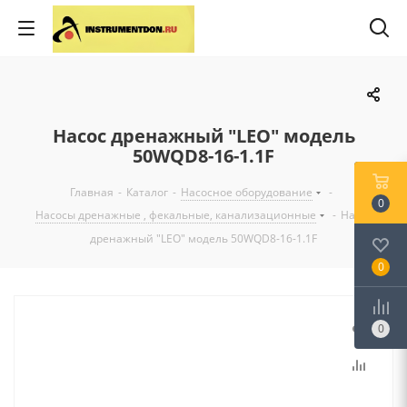
Насос дренажный "LEO" модель
50WQD8-16-1.1F
Главная
-
Каталог
-
Насосное оборудование
-
0
Насосы дренажные , фекальные, канализационные
-
Насос
дренажный "LEO" модель 50WQD8-16-1.1F
0
0