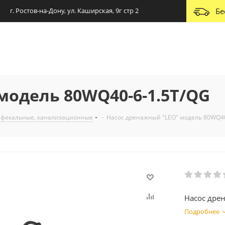
г. Ростов-на-Дону, ул. Каширская, 9г стр 2
Бе
модель 80WQ40-6-1.5T/QG
 фекальные, канализационные
-
Насос дренажный "LEO" модель 80WQ40
Насос дре
Подробнее