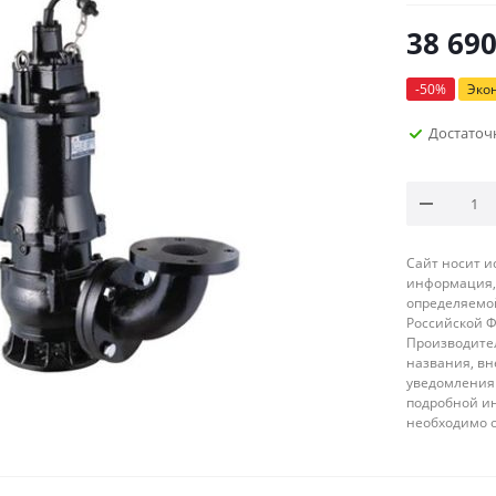
38 69
-
50
%
Эко
Достаточ
Сайт носит 
информация, 
определяемой
Российской 
Производител
названия, вн
уведомления 
подробной ин
необходимо 