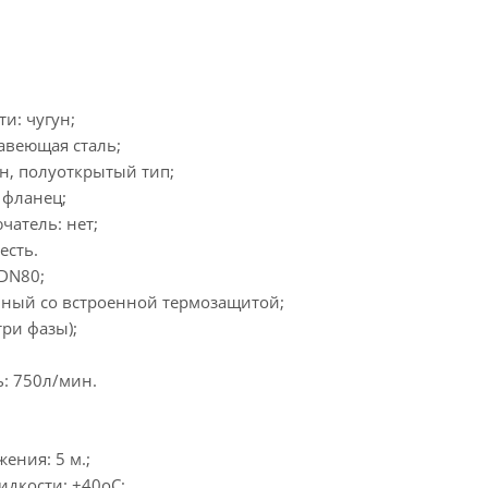
и: чугун;
авеющая сталь;
ун, полуоткрытый тип;
 фланец;
атель: нет;
есть.
 DN80;
нный со встроенной термозащитой;
три фазы);
: 750л/мин.
ения: 5 м.;
идкости: +40оС;