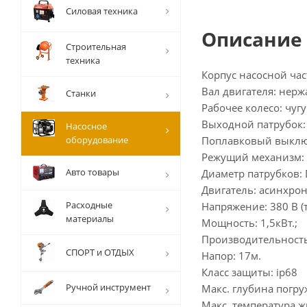
Силовая техника
Описание
Строительная
техника
Корпус насосной част
Вал двигателя: нерж
Станки
Рабочее колесо: чуг
Выходной патрубок:
Насосное
оборудование
Поплавковый выключ
Режущий механизм: 
Авто товары
Диаметр патрубков:
Двигатель: асинхро
Расходные
Напряжение: 380 В (
материалы
Мощность: 1,5кВт.;
Производительность
СПОРТ и ОТДЫХ
Напор: 17м.
Класс защиты: ip68
Ручной инструмент
Макс. глубина погруж
Макс. температура ж