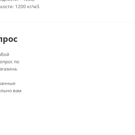
кости: 1200 кг/м3.
прос
юбой
опрос по
агазина.
ванные
ельно вам