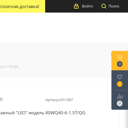
сплатная доставка!
Войти
Поиск
0
-6-1.5T/QG
0
Артикул:
011587
0
нажный "LEO" модель 80WQ40-6-1.5T/QG