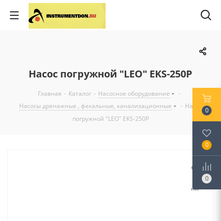
Насос погружной "LEO" EKS-250P
Главная
-
Каталог
-
Насосное оборудование
-
Насосы дренажные , фекальные, канализационные
-
Насос
0
погружной "LEO" EKS-250P
0
0