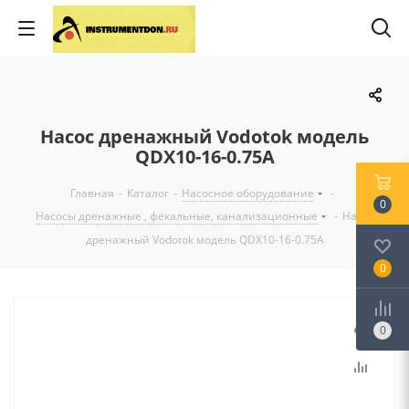
Насос дренажный Vodotok модель
QDX10-16-0.75A
Главная
-
Каталог
-
Насосное оборудование
-
0
Насосы дренажные , фекальные, канализационные
-
Насос
дренажный Vodotok модель QDX10-16-0.75A
0
0