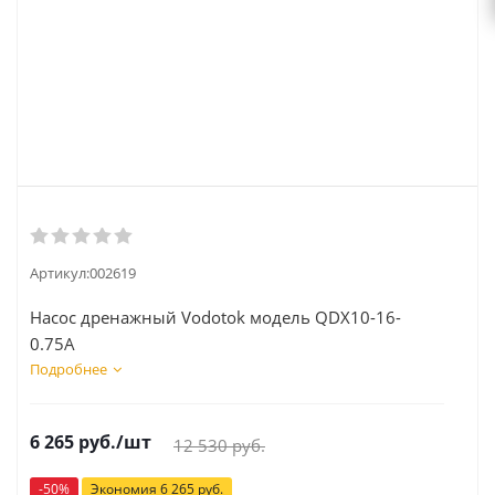
Артикул:
002619
Насос дренажный Vodotok модель QDX10-16-
0.75A
Подробнее
6 265
руб.
/шт
12 530
руб.
-
50
%
Экономия
6 265
руб.