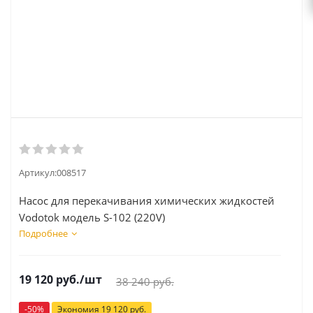
Артикул:
008517
Насос для перекачивания химических жидкостей
Vodotok модель S-102 (220V)
Подробнее
19 120
руб.
/шт
38 240
руб.
-
50
%
Экономия
19 120
руб.