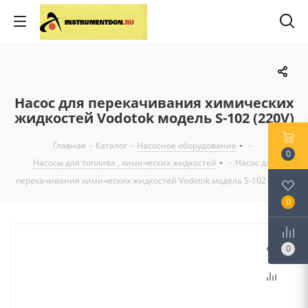
Насос для перекачивания химических
жидкостей Vodotok модель S-102 (220V)
Главная
-
Каталог
-
Насосное оборудование
-
0
Насосы для топлива , химических жидкостей
-
Насос для
перекачивания химических жидкостей Vodotok модель S-102 (220V)
0
0