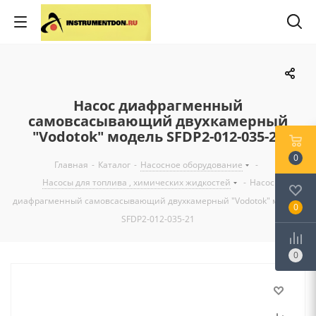
Насос диафрагменный
самовсасывающий двухкамерный
"Vodotok" модель SFDP2-012-035-21
0
Главная
-
Каталог
-
Насосное оборудование
-
Насосы для топлива , химических жидкостей
-
Насос
диафрагменный самовсасывающий двухкамерный "Vodotok" модель
0
SFDP2-012-035-21
0