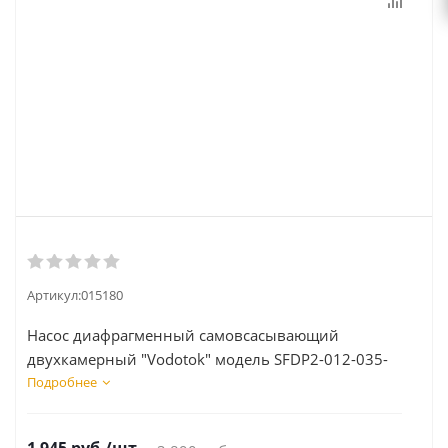
Артикул:
015180
Насос диафрагменный самовсасывающий
двухкамерный "Vodotok" модель SFDP2-012-035-
21
Подробнее