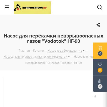
Насос для перекачки невзрывоопасных
газов "Vodotok" НГ-90
Главная
-
Каталог
-
Насосное оборудование
-
0
Насосы для топлива , химических жидкостей
-
Насос для перекачки
невзрывоопасных газов "Vodotok" НГ-90
0
0