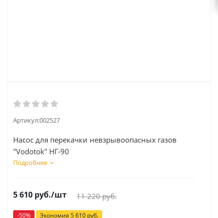
Артикул:
002527
Насос для перекачки невзрывоопасных газов
"Vodotok" НГ-90
Подробнее
5 610
руб.
/шт
11 220
руб.
-
50
%
Экономия
5 610
руб.