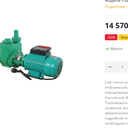
модель FSZ
Подробнее
14 57
-
50
%
Эко
Много
Сайт носит 
информация, 
определяемой
Российской 
Производител
названия, вн
уведомления 
подробной ин
необходимо 