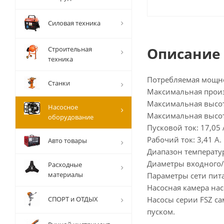
Силовая техника
Описание
Строительная
техника
Потребляемая мощнос
Станки
Максимальная произ
Максимальная высот
Насосное
Максимальная высот
оборудование
Пусковой ток: 17,05 
Рабочий ток: 3,41 А.
Авто товары
Диапазон температур
Диаметры входного/
Расходные
материалы
Параметры сети пита
Насосная камера нас
СПОРТ и ОТДЫХ
Насосы серии FSZ с
пуском.