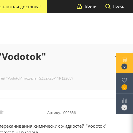
сплатная доставка!
Войти
Поиск
"Vodotok"
0
й "Vodotok" модель FSZ32X25-11R (220V)
0
0
Артикул:
002656
 перекачивания химических жидкостей "Vodotok"