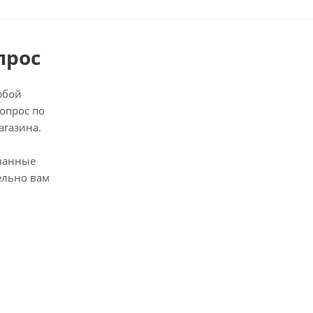
прос
юбой
опрос по
агазина.
ванные
ельно вам