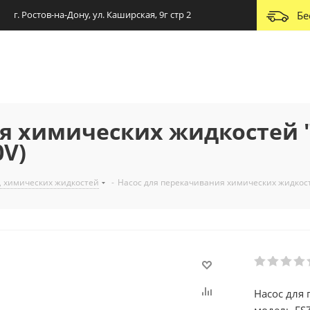
г. Ростов-на-Дону, ул. Каширская, 9г стр 2
Бе
я химических жидкостей 
0V)
, химических жидкостей
-
Насос для перекачивания химических жидкосте
Насос для