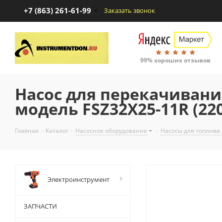
+7 (863) 261-61-99
Заказать звонок
99% хороших отзывов
Насос для перекачивани
модель FSZ32X25-11R (22
Главная
-
Каталог
-
Насосное оборудование
-
Насосы для топлива 
Электроинструмент
ЗАПЧАСТИ