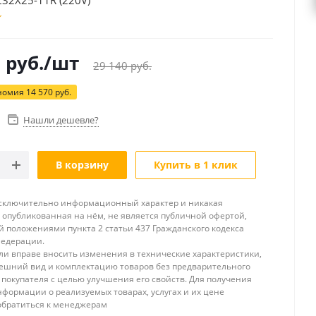
32X25-11R (220V)
0
руб.
/шт
29 140
руб.
номия
14 570
руб.
Нашли дешевле?
В корзину
Купить в 1 клик
исключительно информационный характер и никакая
опубликованная на нём, не является публичной офертой,
 положениями пункта 2 статьи 437 Гражданского кодекса
Федерации.
и вправе вносить изменения в технические характеристики,
ешний вид и комплектацию товаров без предварительного
покупателя с целью улучшения его свойств. Для получения
формации о реализуемых товарах, услугах и их цене
обратиться к менеджерам