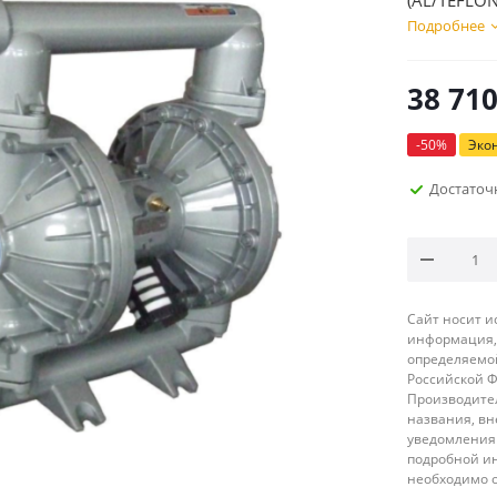
(AL/TEFLON
Подробнее
38 71
-
50
%
Эко
Достаточ
Сайт носит 
информация, 
определяемой
Российской 
Производител
названия, вн
уведомления 
подробной ин
необходимо 