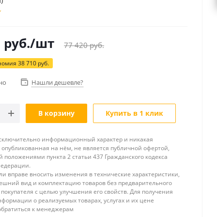
)
0
руб.
/шт
77 420
руб.
номия
38 710
руб.
но
Нашли дешевле?
В корзину
Купить в 1 клик
исключительно информационный характер и никакая
опубликованная на нём, не является публичной офертой,
 положениями пункта 2 статьи 437 Гражданского кодекса
Федерации.
и вправе вносить изменения в технические характеристики,
ешний вид и комплектацию товаров без предварительного
покупателя с целью улучшения его свойств. Для получения
формации о реализуемых товарах, услугах и их цене
обратиться к менеджерам