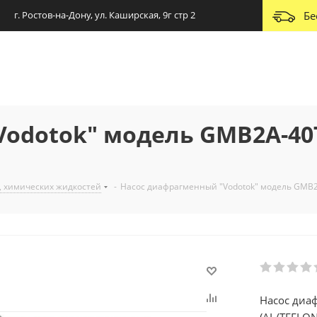
г. Ростов-на-Дону, ул. Каширская, 9г стр 2
Бе
Vodotok" модель GMB2A-40
, химических жидкостей
-
Насос диафрагменный "Vodotok" модель GMB2
Насос диа