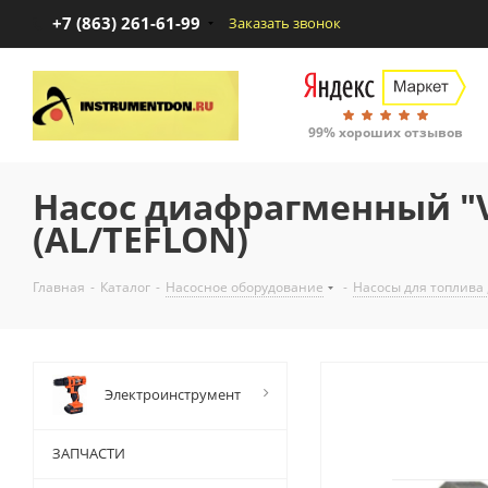
+7 (863) 261-61-99
Заказать звонок
99% хороших отзывов
Насос диафрагменный "
(AL/TEFLON)
Главная
-
Каталог
-
Насосное оборудование
-
Насосы для топлива 
Электроинструмент
ЗАПЧАСТИ