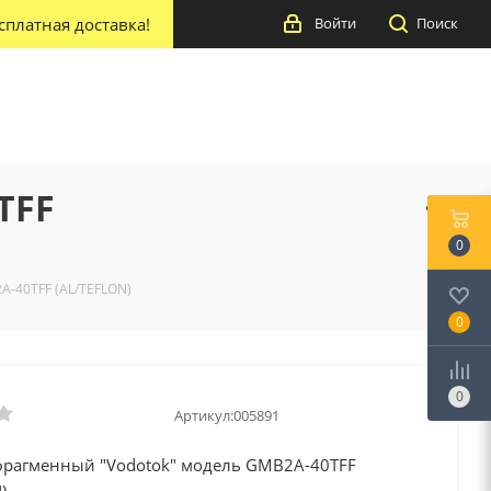
сплатная доставка!
Войти
Поиск
TFF
0
A-40TFF (AL/TEFLON)
0
0
Артикул:
005891
фрагменный "Vodotok" модель GMB2A-40TFF