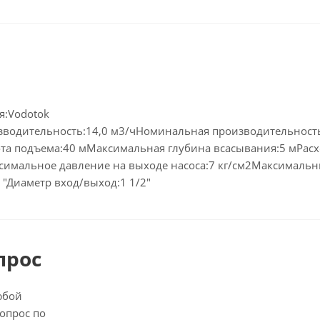
я:Vodotok
водительность:14,0 м3/чНоминальная производительность
а подъема:40 мМаксимальная глубина всасывания:5 мРасхо
ксимальное давление на выходе насоса:7 кг/см2Максимальн
 "Диаметр вход/выход:1 1/2"
прос
юбой
опрос по