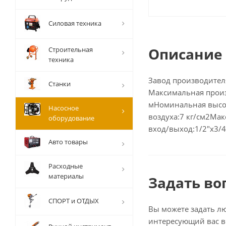
Силовая техника
Описание
Строительная
техника
Завод производител
Станки
Максимальная произ
мНоминальная высот
Насосное
воздуха:7 кг/см2Ма
оборудование
вход/выход:1/2"х3/4
Авто товары
Расходные
материалы
Задать во
СПОРТ и ОТДЫХ
Вы можете задать л
интересующий вас в