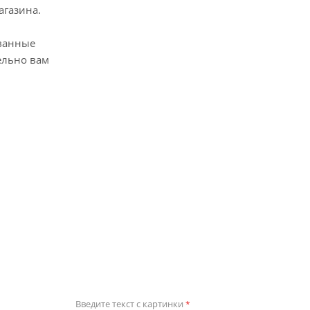
агазина.
ванные
ельно вам
Введите текст с картинки
*