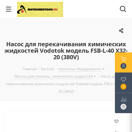
Насос для перекачивания химических
жидкостей Vodotok модель FSB-L-40 X32-
20 (380V)
0
Главная
-
Каталог
-
Насосное оборудование
-
Насосы для топлива , химических жидкостей
-
Насос для
перекачивания химических жидкостей Vodotok модель FSB-L-40 X32-
0
20 (380V)
0