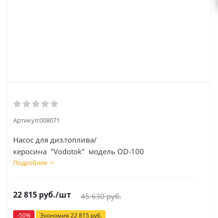
Артикул:
008071
Насос для диз.топлива/
керосина "Vodotok" модель OD-100
Подробнее
22 815
руб.
/шт
45 630
руб.
-
50
%
Экономия
22 815
руб.