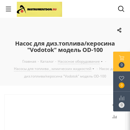
Насос для диз.топлива/керосина
"Vodotok" модель OD-100
Главная
-
Каталог
-
Насосное оборудование
-
0
Насосы для топлива , химических жидкостей
-
Насос для
диз.топлива/керосина "Vodotok" модель OD-100
0
0