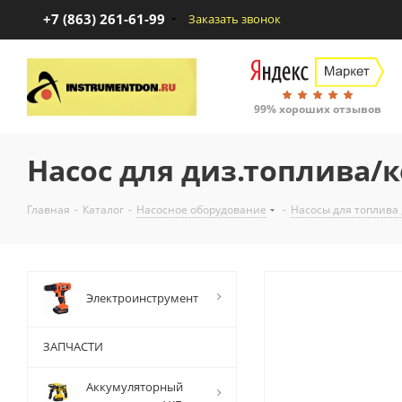
+7 (863) 261-61-99
Заказать звонок
99% хороших отзывов
Насос для диз.топлива/к
Главная
-
Каталог
-
Насосное оборудование
-
Насосы для топлива 
Электроинструмент
ЗАПЧАСТИ
Аккумуляторный