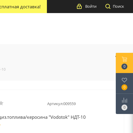
сплатная доставка!
Войти
Поиск
0
Т-10
0
Артикул:
009559
0
диз.топлива/керосина "Vodotok" НДТ-10