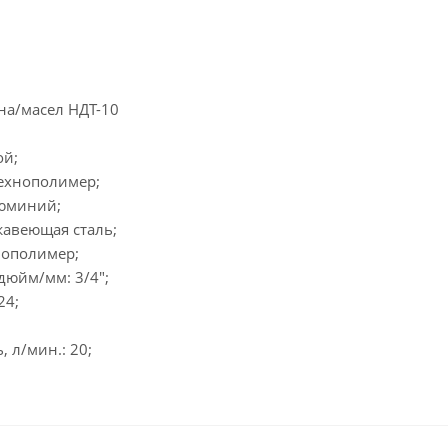
на/масел НДТ-10
ой;
технополимер;
люминий;
жавеющая сталь;
нополимер;
дюйм/мм: 3/4";
24;
 л/мин.: 20;