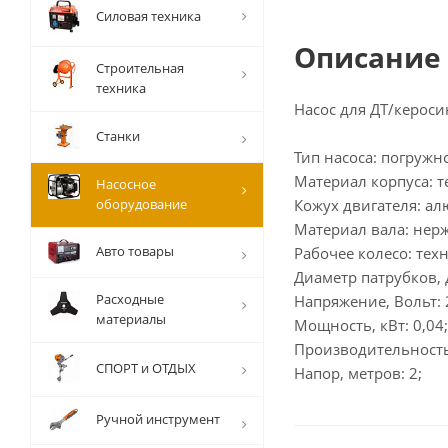
Силовая техника
Описание
Строительная
техника
Насос для ДТ/кероси
Станки
Тип насоса: погружн
Материал корпуса: 
Насосное
оборудование
Кожух двигателя: а
Материал вала: нер
Авто товары
Рабочее колесо: тех
Диаметр патрубков, 
Расходные
Напряжение, Вольт: 
материалы
Мощность, кВт: 0,04;
Производительность,
СПОРТ и ОТДЫХ
Напор, метров: 2;
Ручной инструмент