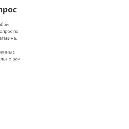
прос
юбой
опрос по
агазина.
ванные
ельно вам