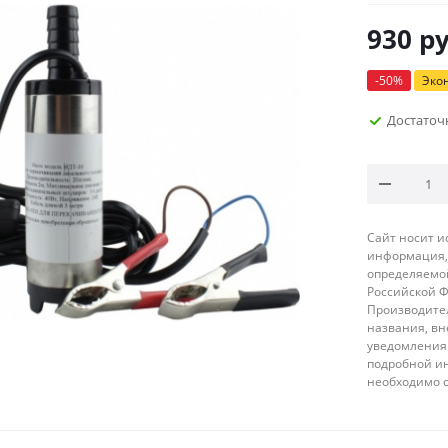
930
ру
-
50
%
Эко
Достаточ
Сайт носит 
информация, 
определяемой
Российской 
Производител
названия, вн
уведомления 
подробной ин
необходимо 