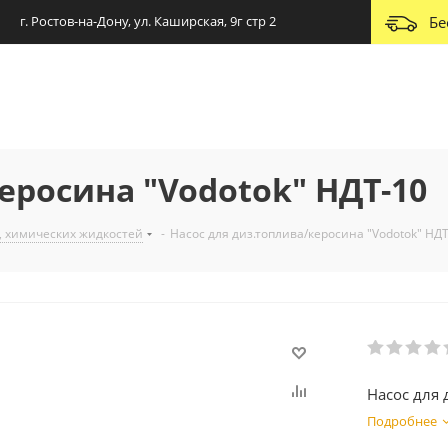
г. Ростов-на-Дону, ул. Каширская, 9г стр 2
Бе
еросина "Vodotok" НДТ-10
, химических жидкостей
-
Насос для диз.топлива/керосина "Vodotok" НД
Насос для 
Подробнее