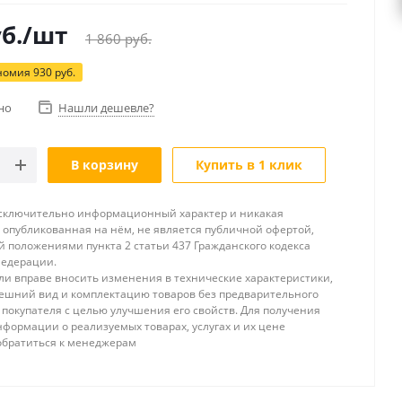
б.
/шт
1 860
руб.
номия
930
руб.
но
Нашли дешевле?
В корзину
Купить в 1 клик
исключительно информационный характер и никакая
опубликованная на нём, не является публичной офертой,
 положениями пункта 2 статьи 437 Гражданского кодекса
Федерации.
и вправе вносить изменения в технические характеристики,
ешний вид и комплектацию товаров без предварительного
покупателя с целью улучшения его свойств. Для получения
формации о реализуемых товарах, услугах и их цене
обратиться к менеджерам