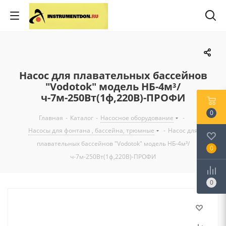
Насос для плавательных бассейнов
"Vodotok" модель НБ-4м³/
ч-7м-250Вт(1ф,220В)-ПРОФИ
0
Главная
-
Каталог
-
Насосное оборудование
-
Насосы для фонтана , бассейна, трюмные
-
Насос для
плавательных бассейнов "Vodotok" модель НБ-4м³/
0
ч-7м-250Вт(1ф,220В)-ПРОФИ
0