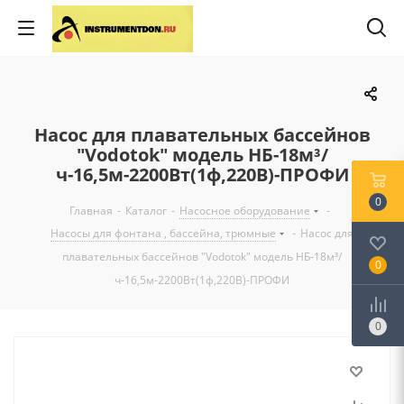
Насос для плавательных бассейнов
"Vodotok" модель НБ-18м³/
ч-16,5м-2200Вт(1ф,220В)-ПРОФИ
0
Главная
-
Каталог
-
Насосное оборудование
-
Насосы для фонтана , бассейна, трюмные
-
Насос для
плавательных бассейнов "Vodotok" модель НБ-18м³/
0
ч-16,5м-2200Вт(1ф,220В)-ПРОФИ
0