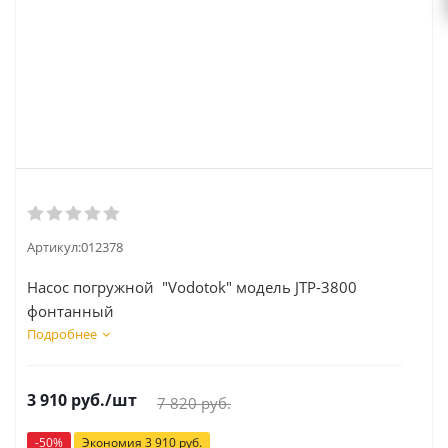
Артикул:
012378
Насос погружной "Vodotok" модель JTP-3800
фонтанный
Подробнее
3 910
руб.
/шт
7 820
руб.
-
50
%
Экономия
3 910
руб.