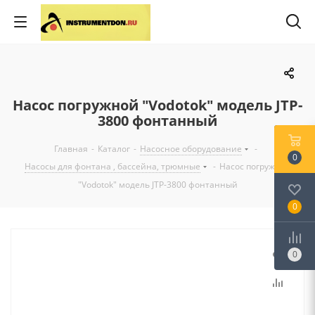
Насос погружной "Vodotok" модель JTP-
3800 фонтанный
Главная
-
Каталог
-
Насосное оборудование
-
0
Насосы для фонтана , бассейна, трюмные
-
Насос погружной
"Vodotok" модель JTP-3800 фонтанный
0
0