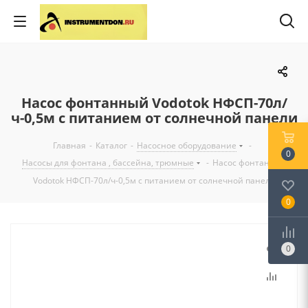
Насос фонтанный Vodotok НФСП-70л/
ч-0,5м с питанием от солнечной панели
Главная
-
Каталог
-
Насосное оборудование
-
0
Насосы для фонтана , бассейна, трюмные
-
Насос фонтанный
Vodotok НФСП-70л/ч-0,5м с питанием от солнечной панели
0
0