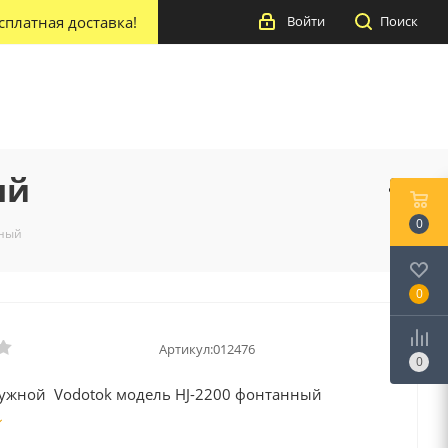
сплатная доставка!
Войти
Поиск
ый
0
нный
0
Артикул:
012476
0
ружной Vodotok модель HJ-2200 фонтанный