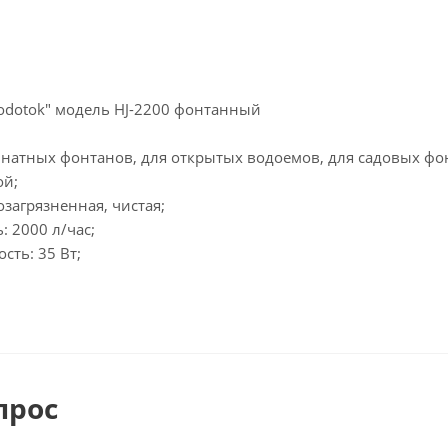
odotok" модель HJ-2200 фонтанный
мнатных фонтанов, для открытых водоемов, для садовых фо
ой;
озагрязненная, чистая;
 2000 л/час;
ть: 35 Вт;
прос