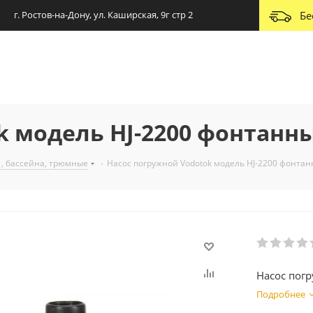
г. Ростов-на-Дону, ул. Каширская, 9г стр 2
Бе
k модель HJ-2200 фонтанн
 , бассейна, трюмные
-
Насос погружной Vodotok модель HJ-2200 фонта
Насос пог
Подробнее