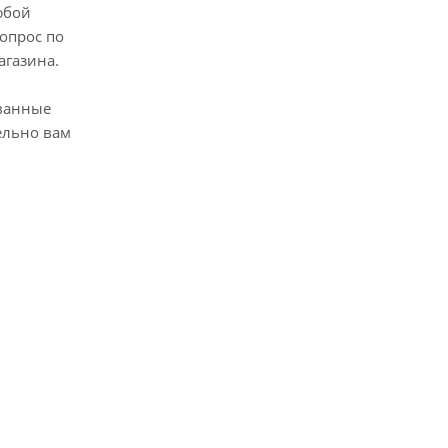
юбой
опрос по
агазина.
ванные
ельно вам