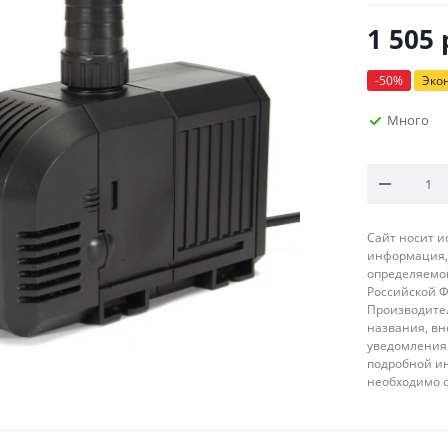
1 505
-
50
%
Эко
Много
Сайт носит 
информация, 
определяемой
Российской 
Производител
названия, вн
уведомления 
подробной ин
необходимо 