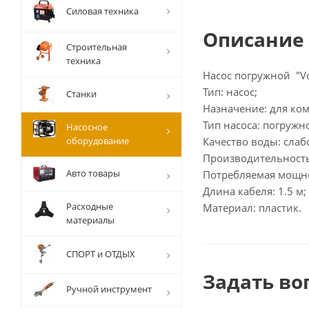
Силовая техника
Описание
Строительная
техника
Насос погружной "V
Тип: насос;
Станки
Назначение: для ко
Тип насоса: погружн
Насосное
оборудование
Качество воды: слаб
Производительность:
Авто товары
Потребляемая мощнос
Длина кабеля: 1.5 м;
Расходные
Материал: пластик.
материалы
СПОРТ и ОТДЫХ
Задать во
Ручной инструмент