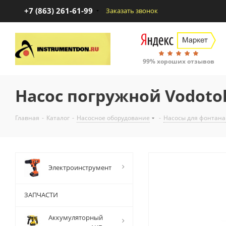
+7 (863) 261-61-99
Заказать звонок
99% хороших отзывов
Насос погружной Vodoto
Главная
-
Каталог
-
Насосное оборудование
-
Насосы для фонтана
Электроинструмент
ЗАПЧАСТИ
Аккумуляторный