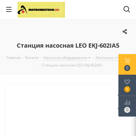
Станция насосная LEO EKJ-602IA5
Главная
-
Каталог
-
Насосное оборудование
-
Насосные станции
-
Станция насосная LEO EKJ-602IA5
0
0
0