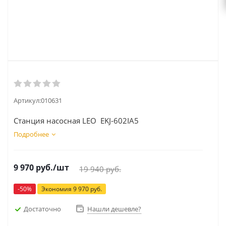
Артикул:
010631
Станция насосная LEO EKJ-602IA5
Подробнее
9 970
руб.
/шт
19 940
руб.
-
50
%
Экономия
9 970
руб.
Достаточно
Нашли дешевле?