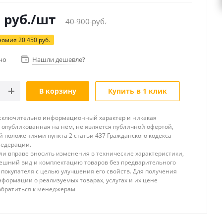
0
руб.
/шт
40 900
руб.
номия
20 450
руб.
но
Нашли дешевле?
В корзину
Купить в 1 клик
исключительно информационный характер и никакая
опубликованная на нём, не является публичной офертой,
 положениями пункта 2 статьи 437 Гражданского кодекса
Федерации.
и вправе вносить изменения в технические характеристики,
ешний вид и комплектацию товаров без предварительного
покупателя с целью улучшения его свойств. Для получения
формации о реализуемых товарах, услугах и их цене
обратиться к менеджерам