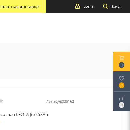
сплатная доставка!
Войти
Поиск
0
0
Артикул:
006162
0
асосная LEO AJm75SA5