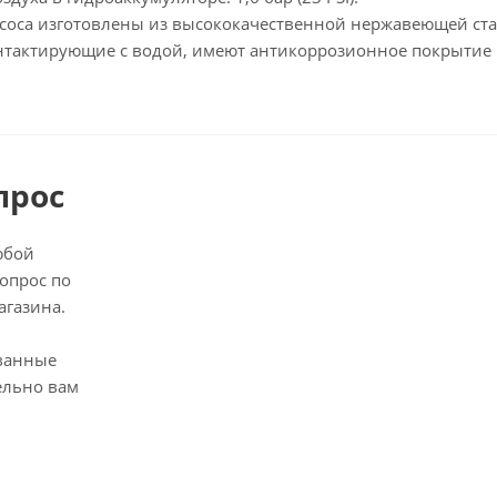
соса изготовлены из высококачественной нержавеющей стал
контактирующие с водой, имеют антикоррозионное покрытие
прос
юбой
опрос по
агазина.
ванные
ельно вам