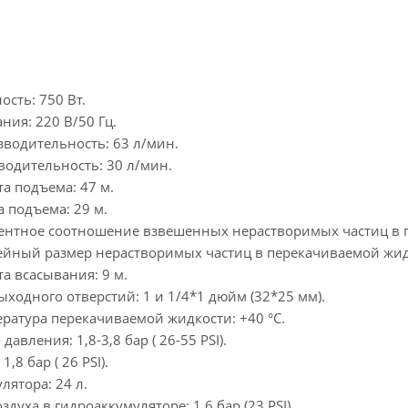
сть: 750 Вт.
ния: 220 В/50 Гц.
водительность: 63 л/мин.
одительность: 30 л/мин.
а подъема: 47 м.
 подъема: 29 м.
нтное соотношение взвешенных нерастворимых частиц в п
ный размер нерастворимых частиц в перекачиваемой жидк
а всасывания: 9 м.
ходного отверстий: 1 и 1/4*1 дюйм (32*25 мм).
ратура перекачиваемой жидкости: +40 °С.
авления: 1,8-3,8 бар ( 26-55 PSI).
,8 бар ( 26 PSI).
лятора: 24 л.
духа в гидроаккумуляторе: 1,6 бар (23 PSI).