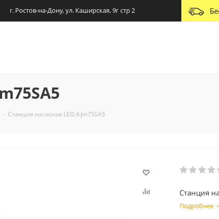
г. Ростов-на-Дону, ул. Каширская, 9г стр 2
Бе
Jm75SA5
-
Станция насосная LEO AJm75SA5
Станция н
Подробнее