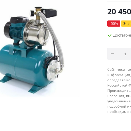
20 45
-
50
%
Эко
Достаточ
Сайт носит 
информация, 
определяемой
Российской 
Производител
названия, вн
уведомления 
подробной ин
необходимо 