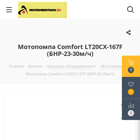
Мотопомпа Comfort LT20CX-167F
(БНР-23-30м/ч)
Главная
-
Каталог
-
Насосное оборудование
-
Мотопомпы
-
0
Мотопомпа Comfort LT20CX-167F (БНР-23-30м/ч)
0
0