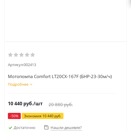
Артикул:
002413
Мотопомпа Comfort LT20CX-167F (БНР-23-30м/ч)
Подробнее
10 440
руб.
/шт
20 880
руб.
-
50
%
Экономия
10 440
руб.
Достаточно
Нашли дешевле?