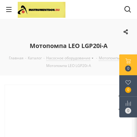
Мотопомпа LEO LGP20i-А
Главная
-
Каталог
-
Насосное оборудование
-
Мотопомпы
-
Мотопомпа LEO LGP20i-А
0
0
0